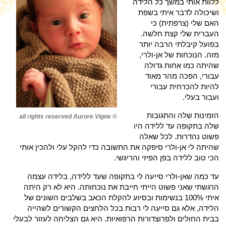
ללוות אותי במשך כל הלידה
ושיכולה לדבר איתי בשפת
האם שלי (צרפתית) כי
העברית שלי קצת חלשה.
בפועל קיבלתי הרבה יותר
מזה. הנוכחות של אן-ולרי,
שהיתה כמו אחות גדולה
עבורי, הפכה מהר מאוד
להיות להכרחית עבורי
ועבור בעלי.
הזמינות שלה והתגובות
© all rights reserved Aurore Vigne
שלה בתקופה עד ללידה היו
פשוט נהדרות. לכל שאלה
שהיתה לי אן-ולרי סיפקה את התשובה כדי להקל עלי ולהכין אותי
הכי טוב ללידה בפן הפיזי והריגשי.
עד כמה שאן-ולרי סייעה לי בתקופה שעד ללידה, בלידה עצמה
הרגשתי שאני פשוט הייתי חייבת את נוכחותה. היא לא רק היתה
איתי 100% בנשימות ובסיוע להקלת הכאב בשלבים השונים של
הלידה, אלא גם סייעה לי רבות בכל הלחצים הקשורים לשהייה
בבית החולים ולפרוצדורות הרפואיות. היא גם הצליחה לעזור לבעלי